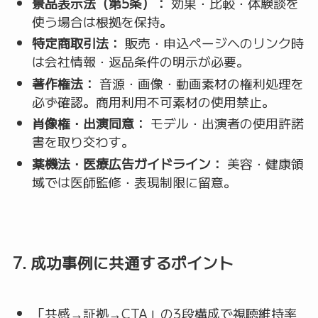
景品表示法（第5条）：
効果・比較・体験談を
使う場合は根拠を保持。
特定商取引法：
販売・申込ページへのリンク時
は会社情報・返品条件の明示が必要。
著作権法：
音源・画像・動画素材の権利処理を
必ず確認。商用利用不可素材の使用禁止。
肖像権・出演同意：
モデル・出演者の使用許諾
書を取り交わす。
薬機法・医療広告ガイドライン：
美容・健康領
域では医師監修・表現制限に留意。
7. 成功事例に共通するポイント
「共感→証拠→CTA」の3段構成で視聴維持率