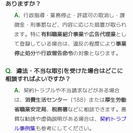
ありますか？
A.
行政指導・業務停止・許認可の取消し・課
徴金・刑事罰など、内容に応じた措置が取られ
ます。特に
有料職業紹介事業
や
広告代理業
とし
て登録している場合は、違反の程度により
事業
停止処分
や
行政報告命令
の対象となります。
Q.
違法・不当な取引を受けた場合はどこに
相談すればよいですか？
A.
契約トラブルや不当請求などがある場合
は、
消費生活センター
（188）または
厚生労働
省職業安定局
、
税務署
などに相談できます。悪
質な勧誘や虚偽説明がある場合は、
契約トラブ
ル事例集
も参考にしてください。