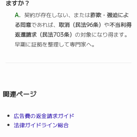
ますか？
A.
契約が存在しない、または
詐欺・強迫によ
る同意
であれば、
取消（民法96条）
や
不当利得
返還請求（民法703条）
の対象になり得ます。
早期に証拠を整理して専門家へ。
関連ページ
広告費の返金請求ガイド
法律ガイドライン総合