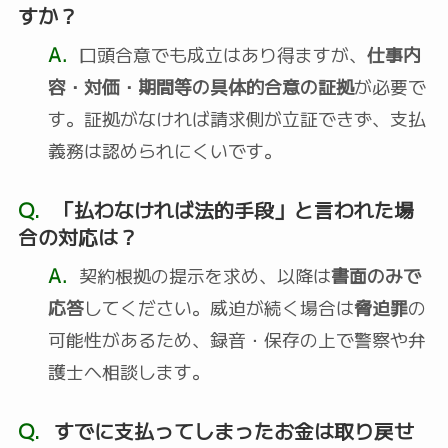
すか？
A.
口頭合意でも成立はあり得ますが、
仕事内
容・対価・期間等の具体的合意の証拠
が必要で
す。証拠がなければ請求側が立証できず、支払
義務は認められにくいです。
Q.
「払わなければ法的手段」と言われた場
合の対応は？
A.
契約根拠の提示を求め、以降は
書面のみで
応答
してください。威迫が続く場合は
脅迫罪
の
可能性があるため、録音・保存の上で警察や弁
護士へ相談します。
Q.
すでに支払ってしまったお金は取り戻せ