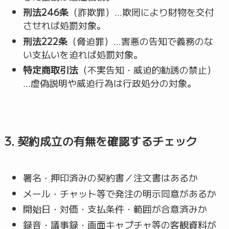
刑法246条
（詐欺罪）…欺罔により財物を交付
させれば処罰対象。
刑法222条
（脅迫罪）…害悪の告知で義務のな
い支払いを迫れば処罰対象。
特定商取引法
（不実告知・威迫的勧誘の禁止）
…虚偽説明や威迫行為は行政処分の対象。
3. 契約成立の有無を確認するチェック
署名・押印済みの契約書／注文書はあるか
メール・チャット等で発注の明示同意があるか
開始日・対価・支払条件・範囲が合意済みか
録音・議事録・画面キャプチャ等の客観資料が